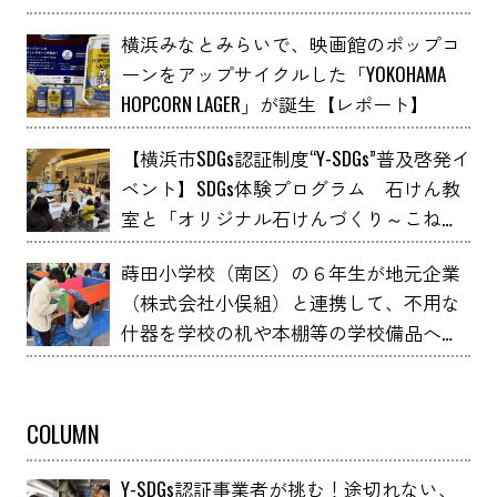
横浜みなとみらいで、映画館のポップコ
ーンをアップサイクルした「YOKOHAMA
HOPCORN LAGER」が誕生【レポート】
【横浜市SDGs認証制度“Y-SDGs”普及啓発イ
ベント】SDGs体験プログラム 石けん教
室と「オリジナル石けんづくり～こねこ
ね石けん～」 YOXO FESTIVALに出展
蒔田小学校（南区）の６年生が地元企業
（株式会社小俣組）と連携して、不用な
什器を学校の机や本棚等の学校備品へア
ップサイクルしました！
COLUMN
Y-SDGs認証事業者が挑む！途切れない、